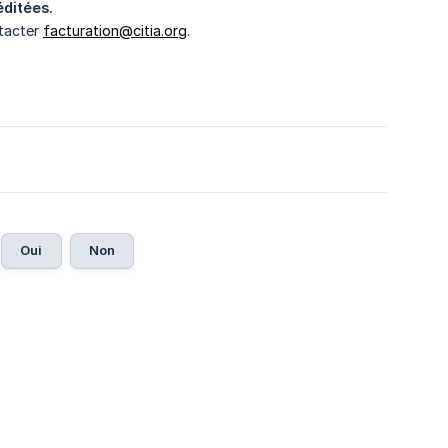
éditées.
ntacter
facturation@citia.org
.
Oui
Non