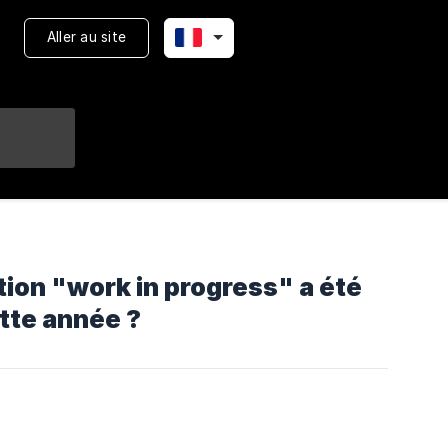
Aller au site
tion "work in progress" a été
ette année ?