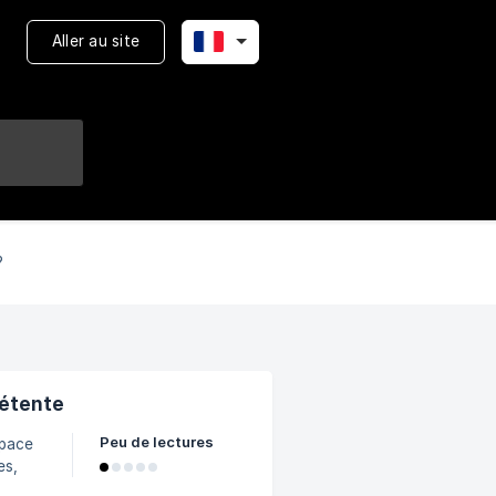
Aller au site
?
Détente
Peu de lectures
space
es,
te.