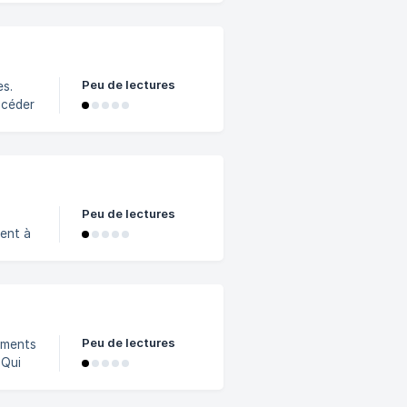
chete
Peu de lectures
es.
Peu de lectures
Peu de lectures
nements
i