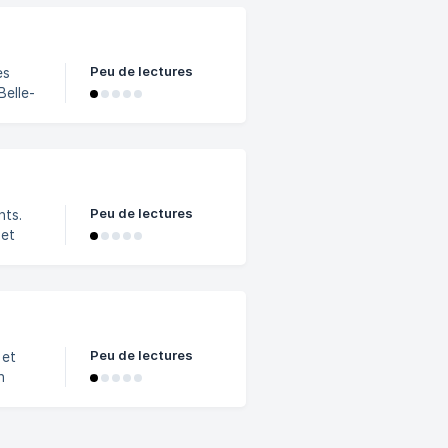
êt
Peu de lectures
es
Peu de lectures
nts.
 aux
Peu de lectures
 et
n