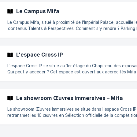
Comment s'y rendre ? Impérial Palace, allée de l’Impérial, Annecy.
Accessible grâce aux navettes gratuites et aux bus, ligne 5 – arr
Le Campus Mifa
Impérial. || Pour des raisons de sécurité, vous n’êtes pas autorisé
Le Campus Mifa, situé à proximité de l'Impérial Palace, accueille l
contenus Talents & Perspectives. Comment s'y rendre ? Parking Belle-
étoile, Annecy Accessible à pied depuis le Mifa (3 minutes), en
navettes gratuites ou en bus, ligne 5, 26, Y62 – arrêt Albigny. Quels
sont les horaires ? Info 2027 à venir Restauration sur place : Info 2027
à venir || Pour des raisons de
L'espace Cross IP
L'espace Cross IP se situe au 1er étage du Chapiteau des exposa
Qui peut y accéder ? Cet espace est ouvert aux accrédités Mifa et
une journée au choix pour les accrédités Étudiants. Comment s'y
rendre ? Le Chapiteau des exposants se situe à l'Impérial Palace, allée
de l'Impérial, Annecy. Accessible grâce aux navettes gratuites et
bus, ligne 5 – arrêt Impérial.
Le showroom Œuvres immersives – Mifa
Le showroom Œuvres immersives se situe dans l'espace Cross IP
retransmet les 10 œuvres en Sélection officielle de la compétitio
Œuvres immersives du Festival international du film d'animation
d'Annecy. Qui peut y accéder ? Le showroom Œuvres immersives est
accessible aux accrédités Mifa et une journée au choix pour les