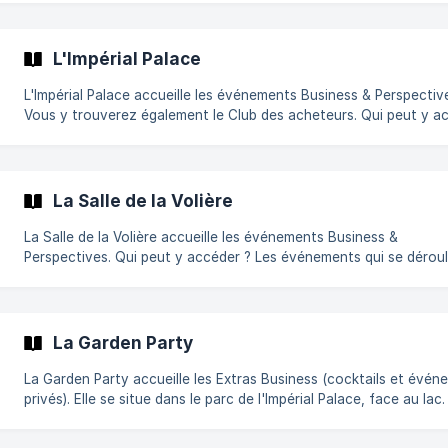
Qui peut y accéder ? L'espace Technologie & Innovation, l'espace
Instituts de formation & Écoles et l'Espace Recrutement sont
accessibles avec les accréditations : Festival, Étudiants, Mifa, A
L'Impérial Palace
L'Impérial Palace accueille les événements Business & Perspectiv
Vous y trouverez également le Club des acheteurs. Qui peut y accéder
? Les événements qui se déroulent à l'Impérial Palace sont accessibles
aux accrédités Mifa et Étudiants. Comment s'y rendre ? L'Impérial
Palace se situe allée de l’Impérial, Annecy. Accessible grâce aux
navettes gratuites et aux bus, ligne 5 – arrê
La Salle de la Volière
La Salle de la Volière accueille les événements Business &
Perspectives. Qui peut y accéder ? Les événements qui se déroulent à
la Volière sont accessibles aux accrédités Mifa et Étudiants. Comment
s'y rendre ? La Volière se situe dans le parc de l'Impérial Palace,
Annecy. Accessible grâce aux navettes gratuites et aux bus, ligne 5 –
arrêt Impérial. || Pour des raisons de sécurité, v
La Garden Party
La Garden Party accueille les Extras Business (cocktails et évé
privés). Elle se situe dans le parc de l'Impérial Palace, face au lac. Qu
peut y accéder ? Ces événements sont sur invitation uniquement,
vous recevrez un message de l'organisateur si vous êtes invité.