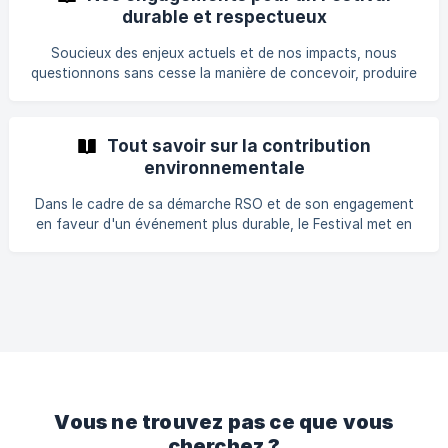
équipes
durable et respectueux
Soucieux des enjeux actuels et de nos impacts, nous
questionnons sans cesse la manière de concevoir, produire
et animer notre événement, dans une démarche
d’amélioration continue, pour préparer l'avenir et engendrer
un écosystème plus vertueux et durable. En 2023, vous
Tout savoir sur la contribution
nous avez aidés à réaliser notre Bilan Carbone en
environnementale
répondant à une enquête et nous vous en remercions !
Retrouvez sur notre page dédiée les princ
Dans le cadre de sa démarche RSO et de son engagement
en faveur d'un événement plus durable, le Festival met en
place cette année une contribution environnementale
associée à l'achat d'une accréditation et assujettie à la
TVA. Les analyses menées ces dernières années montrent
que près de 70 % de l'empreinte carbone du Festival
provient directement des déplacements des accrédités.
Conscients de cet impact, nous avons souhaité agir de
manière concrète et transparente. Cette **contributio
Vous ne trouvez pas ce que vous
cherchez ?